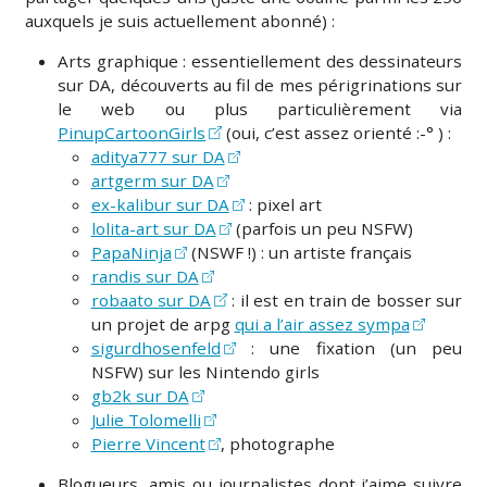
auxquels je suis actuellement abonné) :
Arts graphique : essentiellement des dessinateurs
sur DA, découverts au fil de mes périgrinations sur
le web ou plus particulièrement via
PinupCartoonGirls
(oui, c’est assez orienté :-° ) :
aditya777 sur DA
artgerm sur DA
ex-kalibur sur DA
: pixel art
lolita-art sur DA
(parfois un peu NSFW)
PapaNinja
(NSWF !) : un artiste français
randis sur DA
robaato sur DA
: il est en train de bosser sur
un projet de arpg
qui a l’air assez sympa
sigurdhosenfeld
: une fixation (un peu
NSFW) sur les Nintendo girls
gb2k sur DA
Julie Tolomelli
Pierre Vincent
, photographe
Blogueurs, amis ou journalistes dont j’aime suivre