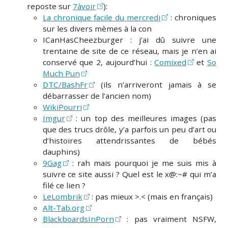
reposte sur
7àvoir
):
La chronique facile du mercredi
: chroniques
sur les divers mèmes à la con
ICanHasCheezburger : j’ai dû suivre une
trentaine de site de ce réseau, mais je n’en ai
conservé que 2, aujourd’hui :
Comixed
et
So
Much Pun
DTC/BashFr
(ils n’arriveront jamais à se
débarrasser de l’ancien nom)
WikiPourri
Imgur
: un top des meilleures images (pas
que des trucs drôle, y’a parfois un peu d’art ou
d’histoires attendrissantes de bébés
dauphins)
9Gag
: rah mais pourquoi je me suis mis à
suivre ce site aussi ? Quel est le x@:~# qui m’a
filé ce lien ?
LeLombrik
: pas mieux >.< (mais en français)
Alt-Tab.org
BlackboardsInPorn
: pas vraiment NSFW,