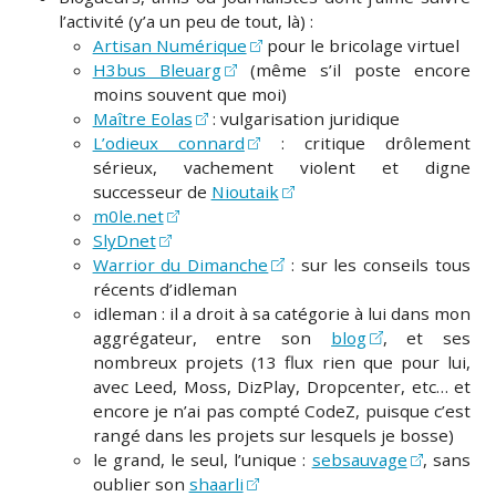
l’activité (y’a un peu de tout, là) :
Artisan Numérique
pour le bricolage virtuel
H3bus Bleuarg
(même s’il poste encore
moins souvent que moi)
Maître Eolas
: vulgarisation juridique
L’odieux connard
: critique drôlement
sérieux, vachement violent et digne
successeur de
Nioutaik
m0le.net
SlyDnet
Warrior du Dimanche
: sur les conseils tous
récents d’idleman
idleman : il a droit à sa catégorie à lui dans mon
aggrégateur, entre son
blog
, et ses
nombreux projets (13 flux rien que pour lui,
avec Leed, Moss, DizPlay, Dropcenter, etc… et
encore je n’ai pas compté CodeZ, puisque c’est
rangé dans les projets sur lesquels je bosse)
le grand, le seul, l’unique :
sebsauvage
, sans
oublier son
shaarli