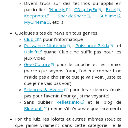
Divers trucs sur des technos ou applis en
particulier (
Node.js
,
CDisplayEx
,
Excel
,
Keepnote
,
SparkleShare
,
Sublime
,
MyCinema
, etc…)
Quelques sites de news en tous genres
Clubic
, pour l’informatique
Puissance-Nintendo
,
Puissance-Zelda
et
Halo.fr
quand Clubic ne suffit pas pour les
jeux-vidéo
GeekCulture
pour le cinoche et les comics
(parce que soyons franc, l’odieux connard ne
m’aide pas à choisir ce que je vais voir, juste ce
que je ne vais pas voir)
Sciences & Avenir
pour les sciences (mais
pas pour l’avenir. Pour ça j’ai ma voyante)
Sans oublier
Reflets.info
et le blog de
Bluetouff
(même s’il n’y poste que rarement)
For the lulz, les lolcats et autres mèmes (tout ce
que j’aime vraiment dans cette catégorie, je le