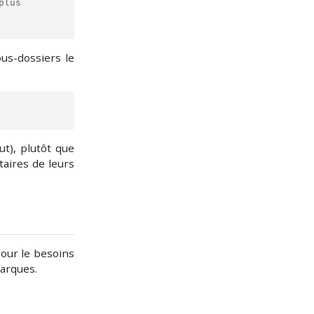
lus 
ous-dossiers le
ut), plutôt que
taires de leurs
pour le besoins
marques.