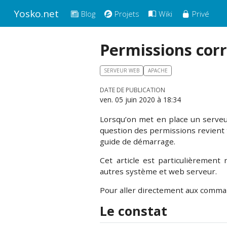
Yosko.net
Blog
Projets
Wiki
Privé
Permissions cor
SERVEUR WEB
APACHE
DATE DE PUBLICATION
ven. 05 juin 2020 à 18:34
Lorsqu’on met en place un serveu
question des permissions revient t
guide de démarrage.
Cet article est particulièrement
autres système et web serveur.
Pour aller directement aux comma
Le constat