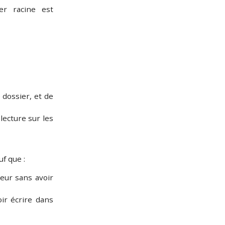
er racine est
e dossier, et de
 lecture sur les
uf que :
eur sans avoir
oir écrire dans