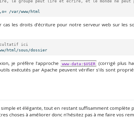
ire, le groupe peut lire et écrire, et le monde ne peut p
,o= /var/www/html
par cas les droits d’écriture pour notre serveur web sur les s
cultatif ici
ww/html/sous/dossier
xion, je préfère l’approche
(corrigé plus ha
www-data:$USER
 outils exécutés par Apache peuvent vérifier s’ils sont proprié
ion simple et élégante, tout en restant suffisamment complète 
autres choses à améliorer donc n’hésitez pas à me faire vos re