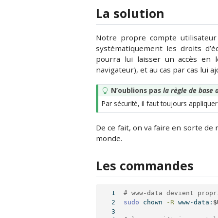
La solution
Notre propre compte utilisateur 
systématiquement les droits d’é
pourra lui laisser un accès en 
navigateur), et au cas par cas lui aj
A
N’oublions pas
la règle de base 
s
Par sécurité, il faut toujours applique
t
u
De ce fait, on va faire en sorte de 
c
monde.
e
Les commandes
# www-data devient propr
sudo
 chown 
-R
 www-data:
$