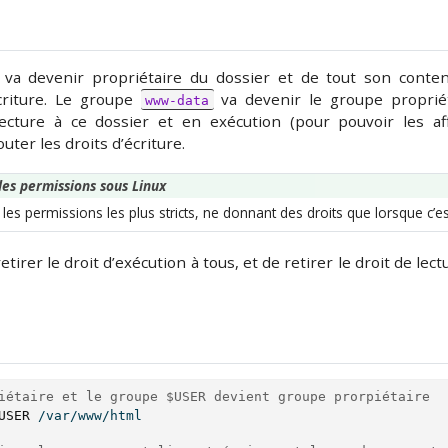
va devenir propriétaire du dossier et de tout son contenu
criture. Le groupe
va devenir le groupe propriét
www-data
lecture à ce dossier et en exécution (pour pouvoir les af
outer les droits d’écriture.
des permissions sous Linux
r les permissions les plus stricts, ne donnant des droits que lorsque c’e
retirer le droit d’exécution à tous, et de retirer le droit de lec
iétaire et le groupe $USER devient groupe prorpiétaire
USER
 /var/www/html