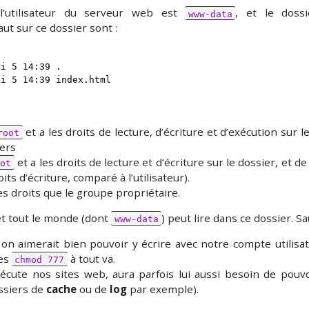
l’utilisateur du serveur web est
, et le dossi
www-data
aut sur ce dossier sont :
i 5 14:39 .

ai 5 14:39 index.html
et a les droits de lecture, d’écriture et d’exécution sur l
root
iers
et a les droits de lecture et d’écriture sur le dossier, et de
oot
oits d’écriture, comparé à l’utilisateur).
 droits que le groupe propriétaire.
et tout le monde (dont
) peut lire dans ce dossier. Sa
www-data
n aimerait bien pouvoir y écrire avec notre compte utilisat
es
à tout va.
chmod 777
xécute nos sites web, aura parfois lui aussi besoin de pouv
ossiers de
cache
ou de
log
par exemple).