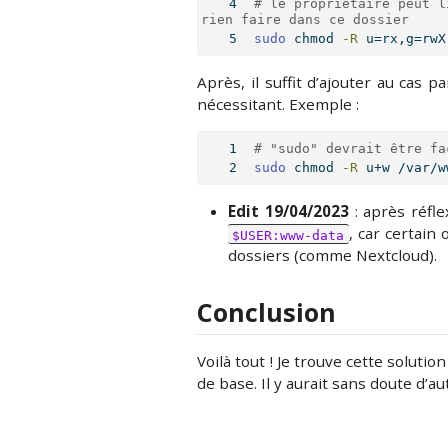
# le propriétaire peut l
rien faire dans ce dossier
sudo
 chmod 
-R
 u=rx,g=rwX
Après, il suffit d’ajouter au cas 
nécessitant. Exemple :
# "sudo" devrait être fa
sudo
 chmod 
-R
 u+w /var/w
Edit 19/04/2023
: après réfle
, car certain
$USER:www-data
dossiers (comme Nextcloud).
Conclusion
Voilà tout ! Je trouve cette solut
de base. Il y aurait sans doute d’