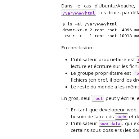
Dans le cas d’Ubuntu/Apache, 
. Les droits par déf
/var/www/html
$ ls -al /var/www/html

drwxr-xr-x 2 root root  4096 ma
-rw-r--r-- 1 root root 10918 m
En conclusion :
L’utilisateur propriétaire est
lecture et écriture sur les fich
Le groupe propriétaire est
r
fichiers (en bref, il perd les dr
Le reste du monde a les mêmes
En gros, seul
peut y écrire, 
root
En tant que developeur web, o
besoin de faire eds
et d
sudo
L’utilisateur
, qui e
www-data
certains sous-dossiers (les d