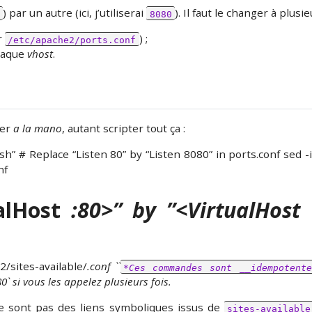
) par un autre (ici, j’utiliserai
). Il faut le changer à plusi
8080
r
) ;
/etc/apache2/ports.conf
haque
vhost
.
ier
a la mano
, autant scripter tout ça :
sh” # Replace “Listen 80” by “Listen 8080” in ports.conf sed -i
nf
ualHost
:80>” by ”<VirtualHost
2/sites-available/
.conf ``
*Ces commandes sont __idempotente
` si vous les appelez plusieurs fois.
 ne sont pas des liens symboliques issus de
sites-available