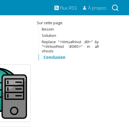
Flux RSS
À propos
Sur cette page
Besoin
Solution
Replace “<VirtualHost
:80>” by
”<VirtualHost
:8080>” in all
vhosts
Conclusion