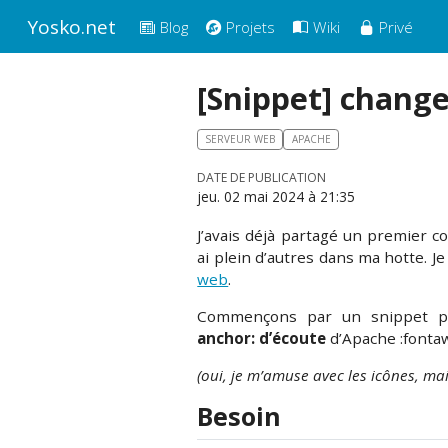
Yosko.net
Blog
Projets
Wiki
Privé
[Snippet] change
SERVEUR WEB
APACHE
DATE DE PUBLICATION
jeu. 02 mai 2024 à 21:35
J’avais déjà partagé un premier c
ai plein d’autres dans ma hotte. J
web
.
Commençons par un snippet p
anchor: d’écoute
d’Apache :fonta
(oui, je m’amuse avec les icônes, mais
Besoin