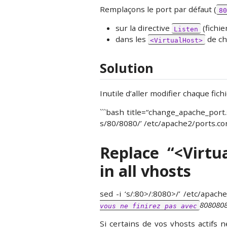
Remplaçons le port par défaut (
80
sur la directive
(fichie
Listen
dans les
de c
<VirtualHost>
Solution
Inutile d’aller modifier chaque fich
```bash title=“change_apache_port.
s/80/8080/’ /etc/apache2/ports.co
Replace “<Virt
in all vhosts
sed -i ‘s/:80>/:8080>/’ /etc/apache
80808080
vous ne finirez pas avec
Si certains de vos vhosts actifs