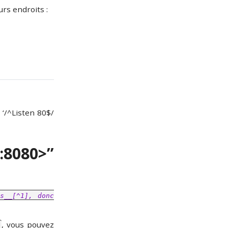
eurs endroits :
 ‘/^Listen 80$/
:8080>”
s__[^1], donc
, vous pouvez