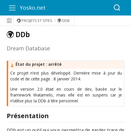
Yosko.net
PROJETS ET SITES
DDB
DDb
Dream Database
M
État du projet : arrêté
i
Ce projet n’est plus développé. Dernière mise à jour du
s
code et de cette page : 8 janvier 2014.
e
e
Une version 2.0 était en cours de dev, basée sur le
n
framework Watamelo, mais elle est en suspens car je
g
n’utilise plus la DDb à titre personnel.
a
r
Présentation
d
e
DDb est un outil qui vous permettra de garder trace de